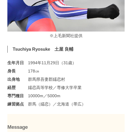
※上毛新聞社提供
Tsuchiya Ryosuke 土屋 良輔
生年月日
1994年11月29日（31歳）
身長
178㎝
出身地
群馬県吾妻郡嬬恋村
経歴
嬬恋高等学校／専修大学卒業
専門種目
10000m／5000m
練習拠点
群馬（嬬恋）／北海道（帯広）
Message