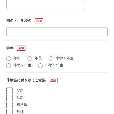
園名・小学校名
必須
学年
必須
年中
年長
小学１年生
小学２年生
小学３年生
体験会に付き添うご家族
必須
父親
母親
祖父母
兄姉