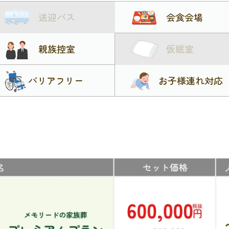
送迎バス
会食会場
親族控室
仮眠室
バリアフリー
お子様連れ対応