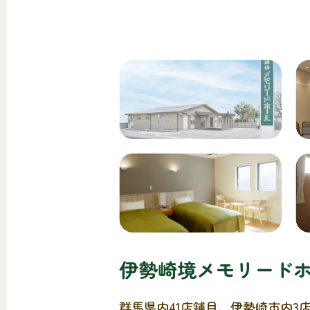
伊勢崎境メモリード
群馬県内41店舗目、伊勢崎市内3