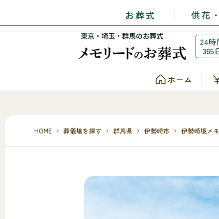
お葬式
供花
24時
365
ホーム
HOME
葬儀場を探す
群馬県
伊勢崎市
伊勢崎境メ