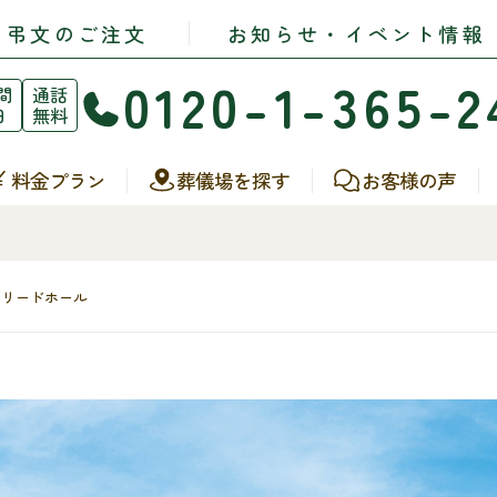
・弔文のご注文
お知らせ・イベント情報
0120-1-365-2
間
通話
日
無料
料金プラン
葬儀場を探す
お客様の声
モリードホール