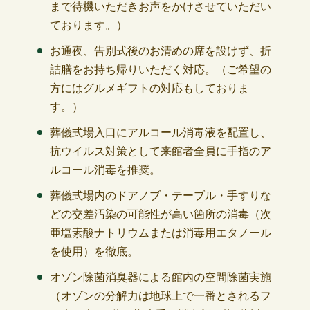
まで待機いただきお声をかけさせていただい
ております。）
お通夜、告別式後のお清めの席を設けず、折
詰膳をお持ち帰りいただく対応。（ご希望の
方にはグルメギフトの対応もしておりま
す。）
葬儀式場入口にアルコール消毒液を配置し、
抗ウイルス対策として来館者全員に手指のア
ルコール消毒を推奨。
葬儀式場内のドアノブ・テーブル・手すりな
どの交差汚染の可能性が高い箇所の消毒（次
亜塩素酸ナトリウムまたは消毒用エタノール
を使用）を徹底。
オゾン除菌消臭器による館内の空間除菌実施
（オゾンの分解力は地球上で一番とされるフ