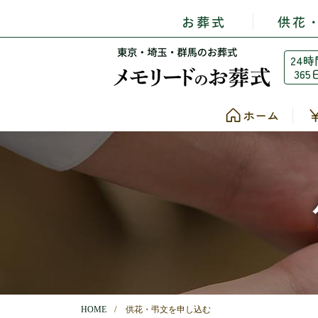
お葬式
供花
24時
365
ホーム
HOME
供花・弔文を申し込む