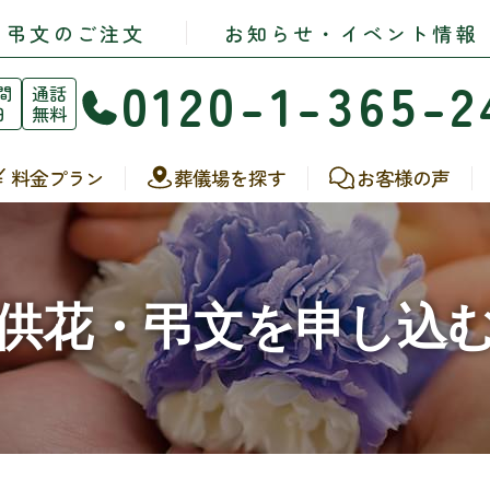
・弔文のご注文
お知らせ・イベント情報
0120-1-365-2
間
通話
日
無料
料金プラン
葬儀場を探す
お客様の声
供花・弔文を申し込