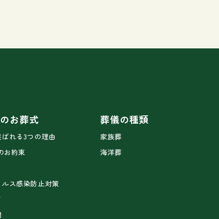
ドのお葬式
葬儀の種類
選ばれる3つの理由
家族葬
2のお約束
海洋葬
ィルス感染防止対策
て
問