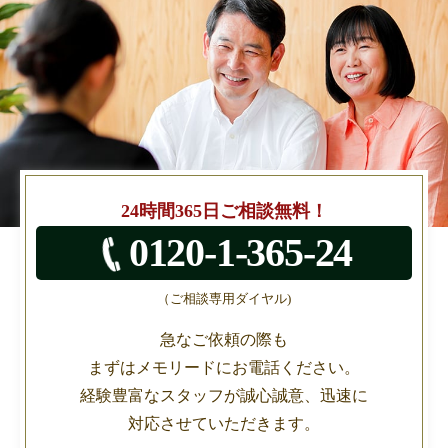
お
急
ぎ
の
方
24時間365日ご相談無料！
へ
0120-1-365-24
（ご相談専用ダイヤル)
急なご依頼の際も
まずはメモリードにお電話ください。
経験豊富なスタッフが誠心誠意、迅速に
対応させていただきます。