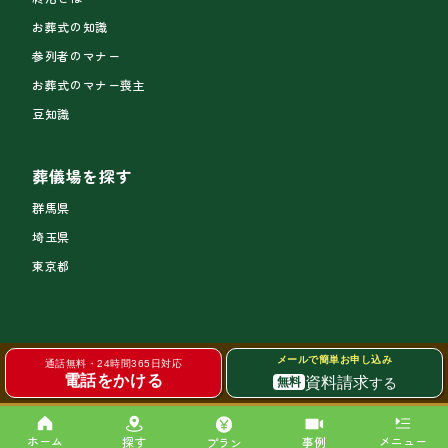
お葬式の知識
参列者のマナー
お葬式のマナー喪主
豆知識
葬儀場を探す
群馬県
埼玉県
東京都
メールで簡単お申し込み
通話無料・24時間365日対応
電話をかける
資料請求
する
無料
サイトトップ
個人情報の取り扱い
© 2026 MEMOLEAD GROUP Corporation. All Rights Reserved.
ホーム
メニュー
探す
事例
プラン