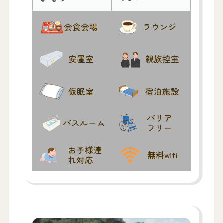
会食会場
ラウンジ
安置室
親族控室
仮眠室
宿泊施設
バリア
バスルーム
フリー
お子様連
無料wifi
れ対応