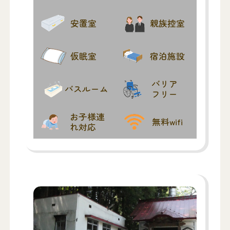
安置室
親族控室
仮眠室
宿泊施設
バリア
バスルーム
フリー
お子様連
無料wifi
れ対応