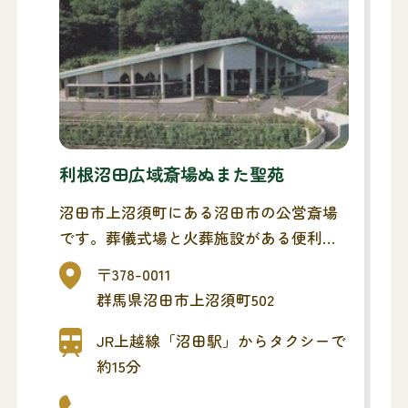
利根沼田広域斎場ぬまた聖苑
沼田市上沼須町にある沼田市の公営斎場
です。葬儀式場と火葬施設がある便利な
斎場です。家族葬から一般葬までが行え
〒378-0011
ます。施設の予約・ご葬儀の施行サービ
群馬県沼田市上沼須町502
スについてはメモリードで承ります。
JR上越線「沼田駅」からタクシーで
約15分
-