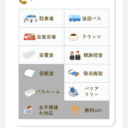
駐車場
送迎バス
会食会場
ラウンジ
安置室
親族控室
仮眠室
宿泊施設
バリア
バスルーム
フリー
お子様連
無料wifi
れ対応