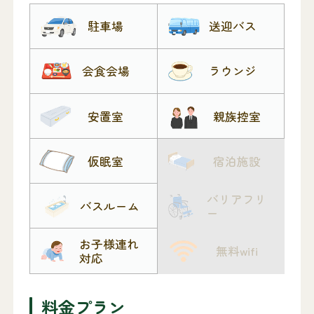
駐車場
送迎バス
会食会場
ラウンジ
安置室
親族控室
仮眠室
宿泊施設
バリアフリ
バスルーム
ー
お子様連れ
無料wifi
対応
料金プラン