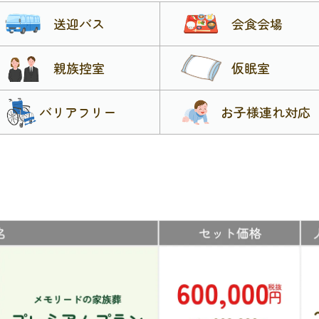
送迎バス
会食会場
親族控室
仮眠室
バリアフリー
お子様連れ対応