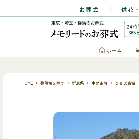
お葬式
供花
24時
365
ホーム
HOME
葬儀場を探す
群馬県
中之条町
ひさよ斎場