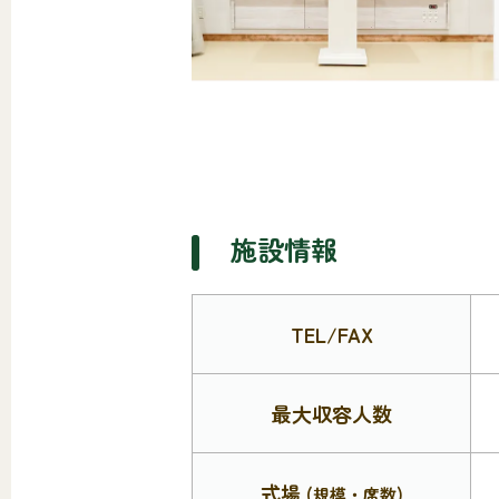
施設情報
TEL/FAX
最大収容人数
式場
(規模・席数)