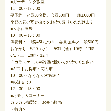
■ガーデニング教室
11：00～12：00
要予約、定員30名様、会員500円／一般1,000円
季節の花の寄せ植えをお持ち帰りいただけます
■人形供養祭
13：00～13：30
供養料：（1袋45Lにつき）会員 無料／一般500円
お預かり：5/29（水）～5/31（金）10時～17時、
6/1（土）10時～12時
※ガラスケースや雛壇は除いてお持ちください
■ギフトお得市・花の市
10：00～ なくなり次第終了
■終活セミナー
12：30～13：00
■お楽しみコーナー
ガラガラ抽選会、お弁当販売
＜特典＞