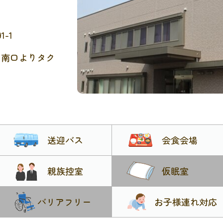
慈しみ」に満ち
-1
」南口よりタク
送迎バス
会食会場
親族控室
仮眠室
バリアフリー
お子様連れ対応