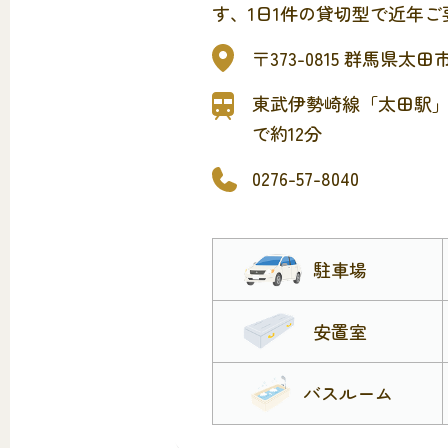
す、1日1件の貸切型で近年
葬専用の式場です。最大50
〒373-0815 群馬県太田
式場のほか、宿泊ができる親
施設から直接ご安置可能な安
東武伊勢崎線「太田駅
備。式後や法事の際にもご利
で約12分
お清め会場もございます。家
0276-57-8040
葬・オンライン葬などの新し
タチをご提案いたします。
駐車場
安置室
バスルーム