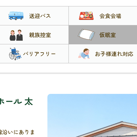
送迎バス
会食会場
親族控室
仮眠室
バリアフリー
お子様連れ対応
ホール 太
線沿いにありま