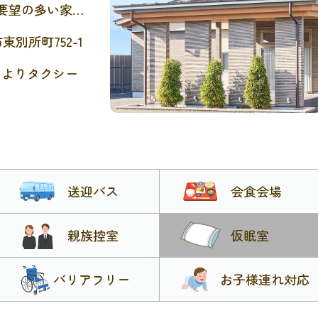
ご要望の多い家族
名まで着席可能な
市東別所町752-1
族控室、病院や
置室などを完
」よりタクシー
用いただける、
族葬・無宗教
いお見送りのカ
送迎バス
会食会場
親族控室
仮眠室
バリアフリー
お子様連れ対応