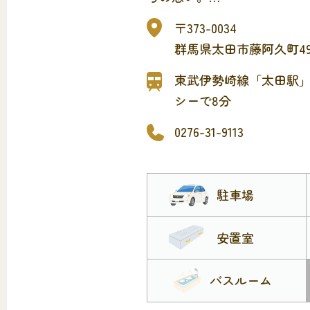
「安らぎ」と「思い出」と「
〒373-0034
たひとときをお約束します。
群馬県太田市藤阿久町491
東武伊勢崎線「太田駅
シーで8分
0276-31-9113
駐車場
安置室
バスルーム