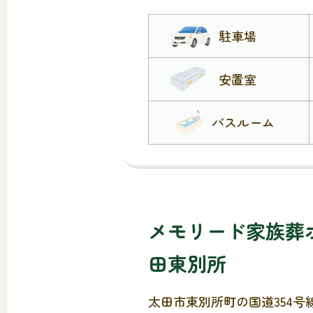
駐車場
安置室
バスルーム
メモリード家族葬
田東別所
太田市東別所町の国道354号