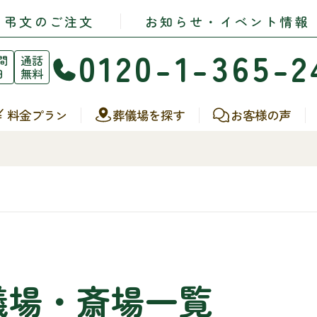
・弔文のご注文
お知らせ・イベント情報
0120-1-365-2
間
通話
日
無料
料金プラン
葬儀場を探す
お客様の声
儀場・斎場一覧