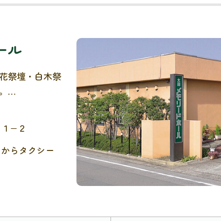
ール
花祭壇・白木祭
。
のためにあふれ
ます。
１１−２
」からタクシー