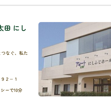
太田 にし
とつなぐ、私た
。
４９２−１
シーで10分