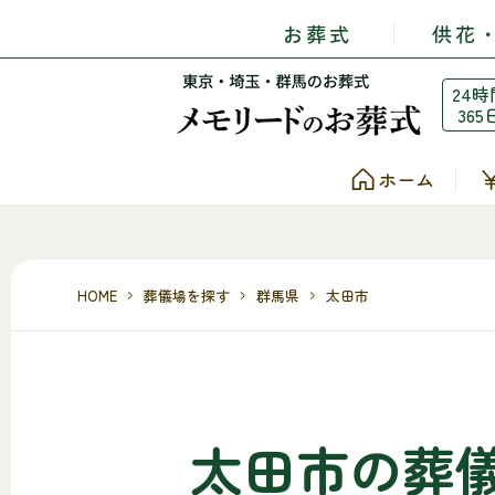
お葬式
供花
24時
365
ホーム
HOME
葬儀場を探す
群馬県
太田市
太田市の葬