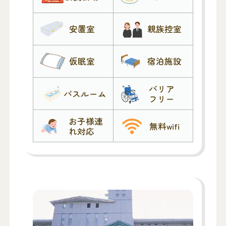
安置室
親族控室
仮眠室
宿泊施設
バリア
バスルーム
フリー
お子様連
無料wifi
れ対応