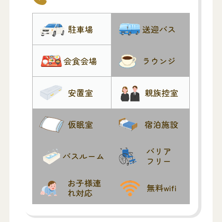
駐車場
送迎バス
会食会場
ラウンジ
安置室
親族控室
仮眠室
宿泊施設
バリア
バスルーム
フリー
お子様連
無料wifi
れ対応