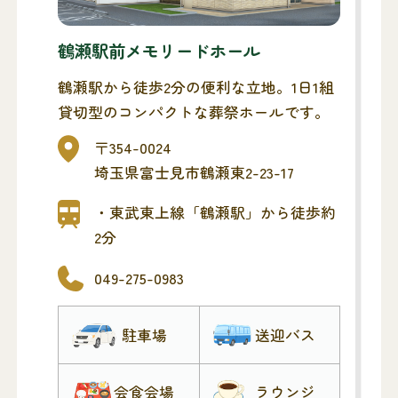
鶴瀬駅前メモリードホール
鶴瀬駅から徒歩2分の便利な立地。1日1組
貸切型のコンパクトな葬祭ホールです。
〒354-0024
埼玉県富士見市鶴瀬東2-23-17
・東武東上線「鶴瀬駅」から徒歩約
2分
049-275-0983
駐車場
送迎バス
会食会場
ラウンジ