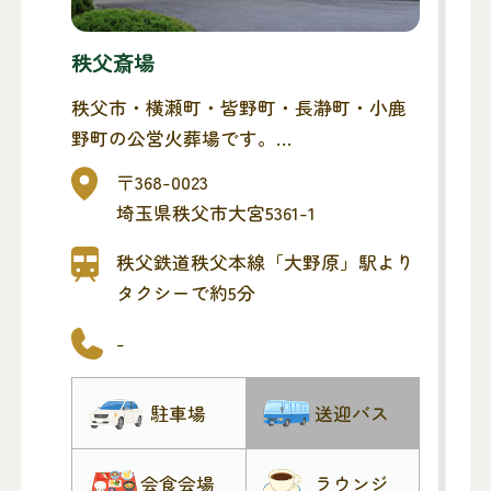
秩父斎場
秩父市・横瀬町・皆野町・長瀞町・小鹿
野町の公営火葬場です。
葬儀式場が併設されております。
〒368-0023
埼玉県秩父市大宮5361-1
秩父鉄道秩父本線「大野原」駅より
タクシーで約5分
-
駐車場
送迎バス
会食会場
ラウンジ