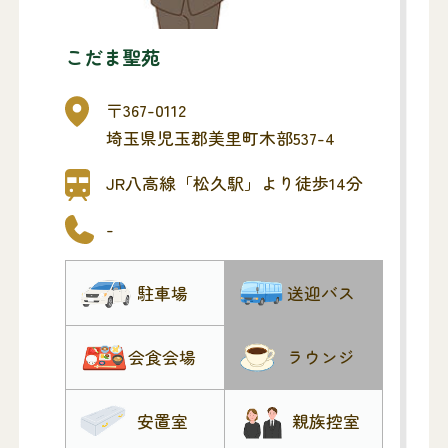
こだま聖苑
〒367-0112
埼玉県児玉郡美里町木部537-4
JR八高線「松久駅」より徒歩14分
-
駐車場
送迎バス
会食会場
ラウンジ
安置室
親族控室