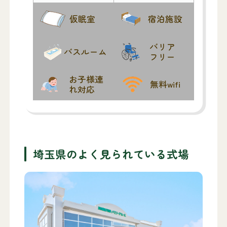
仮眠室
宿泊施設
バリア
バスルーム
フリー
お子様連
無料wifi
れ対応
埼玉県のよく見られている式場