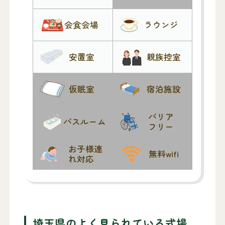
会食会場
ラウンジ
安置室
親族控室
仮眠室
宿泊施設
バリア
バスルーム
フリー
お子様連
無料wifi
れ対応
埼玉県のよく見られている式場