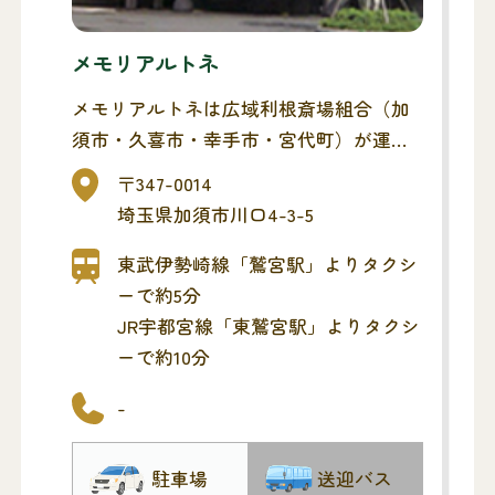
メモリアルトネ
メモリアルトネは広域利根斎場組合（加
須市・久喜市・幸手市・宮代町）が運営
する葬祭施設です。
〒347-0014
葬祭ホールと火葬場が併設されていま
埼玉県加須市川口4-3-5
す。
加須市・久喜市・幸手市・宮代町の方は
東武伊勢崎線「鷲宮駅」よりタクシ
リーズナブルにご利用いただけます。
ーで約5分
JR宇都宮線「東鷲宮駅」よりタクシ
ーで約10分
-
駐車場
送迎バス