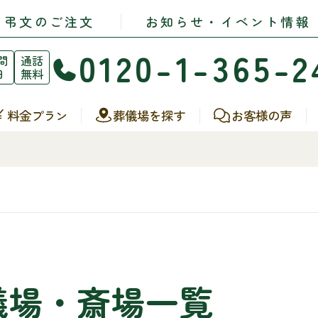
・弔文のご注文
お知らせ・イベント情報
0120-1-365-2
間
通話
日
無料
料金プラン
葬儀場を探す
お客様の声
儀場・斎場一覧