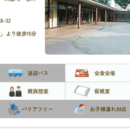
が管理するお通
ことができる葬
-32
用いただけませ
」より徒歩15分
送迎バス
会食会場
親族控室
仮眠室
バリアフリー
お子様連れ対応