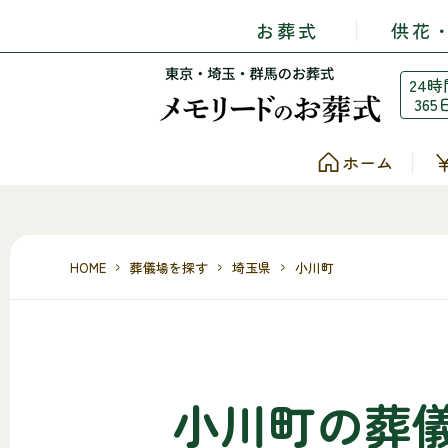
お葬式
供花
24時
365
ホーム
HOME
葬儀場を探す
埼玉県
小川町
小川町の葬