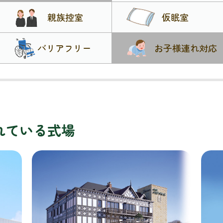
親族控室
仮眠室
バリアフリー
お子様連れ対応
れている式場