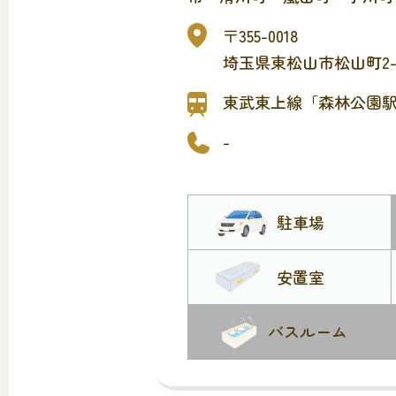
町・ときがわ町・東秩父村）
〒355-0018
夜から火葬まで一貫して行う
埼玉県東松山市松山町2-8
儀施設です。
※関係市町村以外の方はご利
東武東上線「森林公園駅
ん。
-
駐車場
安置室
バスルーム