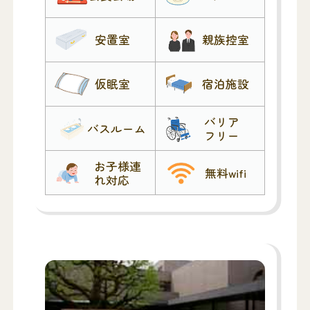
安置室
親族控室
仮眠室
宿泊施設
バリア
バスルーム
フリー
お子様連
無料wifi
れ対応