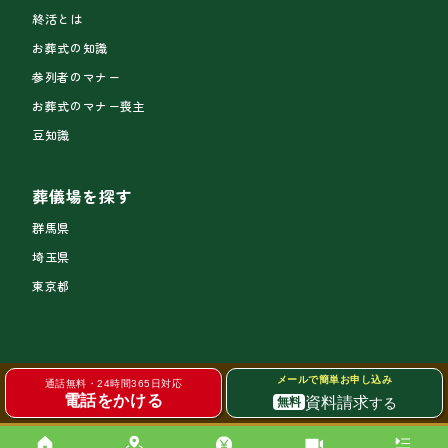
終活とは
お葬式の知識
参列者のマナー
お葬式のマナー喪主
豆知識
葬儀場を探す
群馬県
埼玉県
東京都
メールで簡単お申し込み
通話無料・24時間365日対応
電話をかける
資料請求
する
無料
サイトトップ
個人情報の取り扱い
© 2026 MEMOLEAD GROUP Corporation. All Rights Reserved.