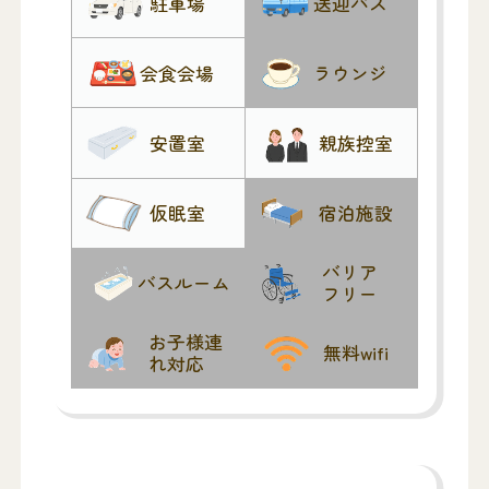
駐車場
送迎バス
会食会場
ラウンジ
安置室
親族控室
仮眠室
宿泊施設
バリア
バスルーム
フリー
お子様連
無料wifi
れ対応