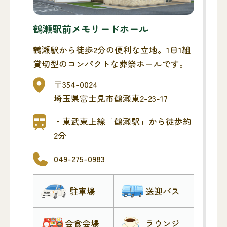
鶴瀬駅前メモリードホール
鶴瀬駅から徒歩2分の便利な立地。1日1組
貸切型のコンパクトな葬祭ホールです。
〒354-0024
埼玉県富士見市鶴瀬東2-23-17
・東武東上線「鶴瀬駅」から徒歩約
2分
049-275-0983
駐車場
送迎バス
会食会場
ラウンジ