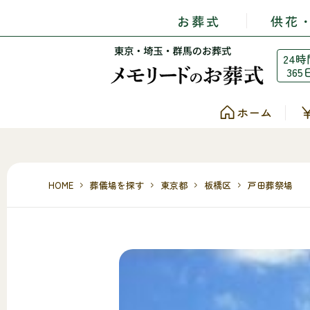
お葬式
供花
24時
365
ホーム
HOME
葬儀場を探す
東京都
板橋区
戸田葬祭場