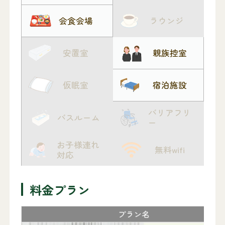
会食会場
ラウンジ
安置室
親族控室
仮眠室
宿泊施設
バリアフリ
バスルーム
ー
お子様連れ
無料wifi
対応
料金プラン