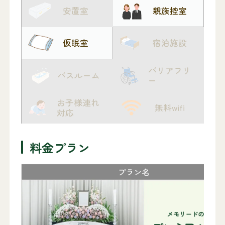
安置室
親族控室
仮眠室
宿泊施設
バリアフリ
バスルーム
ー
お子様連れ
無料wifi
対応
料金プラン