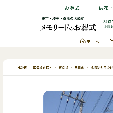
お葬式
供花
24時
365
ホーム
HOME
葬儀場を探す
東京都
三鷹市
威徳院名月会