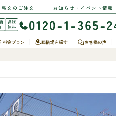
・弔文のご注文
お知らせ・イベント情報
0120-1-365-2
間
通話
日
無料
料金プラン
葬儀場を探す
お客様の声
館