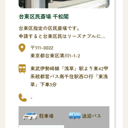
台東区民斎場 千松閣
台東区指定の区民斎場です。
申請すると台東区民はリーズナブルにご
利用いただけます。
〒111-0022
東京都台東区清川1-1-2
東武伊勢崎線「浅草」駅より東42甲
系統都営バス南千住駅西口行「東浅
草」下車3分
-
駐車場
送迎バス