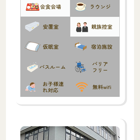
会食会場
ラウンジ
安置室
親族控室
仮眠室
宿泊施設
バリア
バスルーム
フリー
お子様連
無料wifi
れ対応