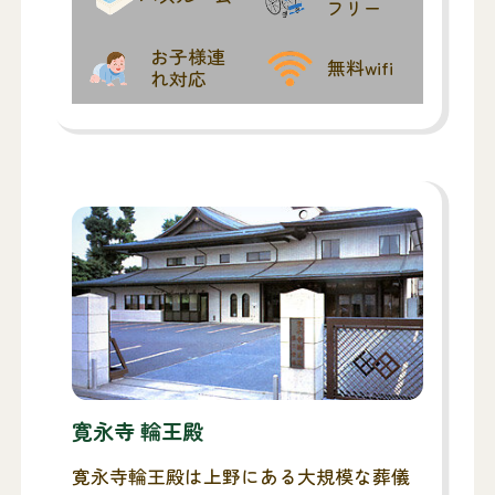
フリー
お子様連
無料wifi
れ対応
寛永寺 輪王殿
寛永寺輪王殿は上野にある大規模な葬儀