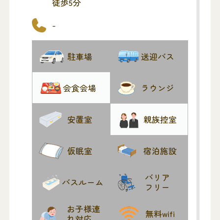
徒歩5分
-
駐車場
送迎バス
会食会場
ラウンジ
安置室
親族控室
仮眠室
宿泊施設
バリア
バスルーム
フリー
お子様連
無料wifi
れ対応