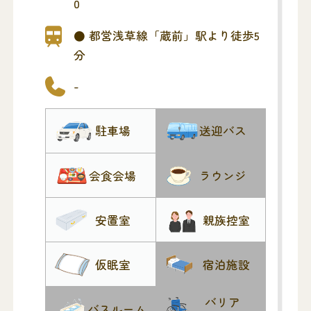
0
移動する流れになります。
公共交通機関から徒歩5分の立地にあり、
● 都営浅草線「蔵前」駅より徒歩5
便利な斎場です。
分
-
駐車場
送迎バス
会食会場
ラウンジ
安置室
親族控室
仮眠室
宿泊施設
バリア
バスルーム