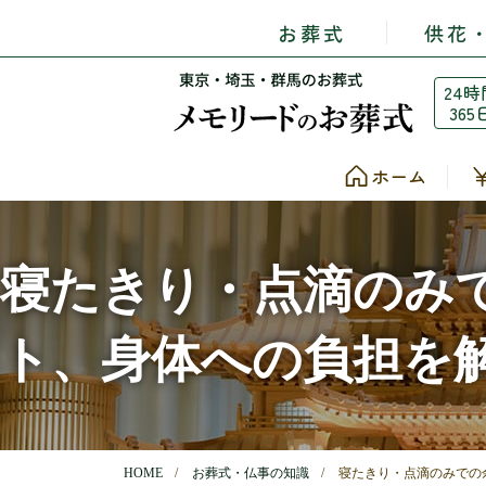
お葬式
供花
24時
365
ホーム
寝たきり・点滴のみ
ト、身体への負担を
HOME
お葬式・仏事の知識
寝たきり・点滴のみでの