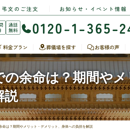
・弔文のご注文
お知らせ・イベント情報
0120-1-365-2
間
通話
日
無料
料金プラン
葬儀場を探す
お客様の声
での余命は？期間やメ
解説
余命は？期間やメリット・デメリット、身体への負担を解説