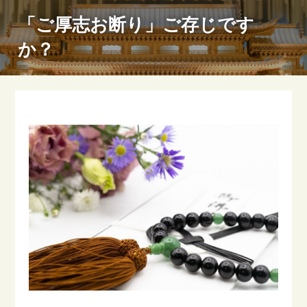
「ご厚志お断り」ご存じです
か？