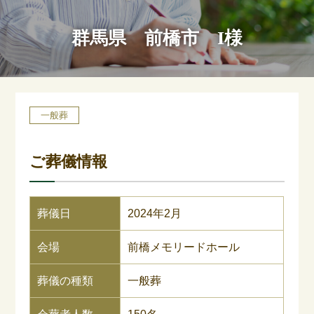
群馬県 前橋市 I様
一般葬
ご葬儀情報
葬儀日
2024年2月
会場
前橋メモリードホール
葬儀の種類
一般葬