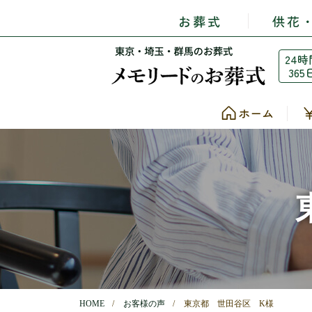
お葬式
供花
24時
365
ホーム
HOME
お客様の声
東京都 世田谷区 K様