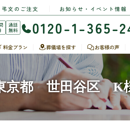
・弔文のご注文
お知らせ・イベント情報
0120-1-365-2
間
通話
日
無料
料金プラン
葬儀場を探す
お客様の声
東京都 世田谷区 K