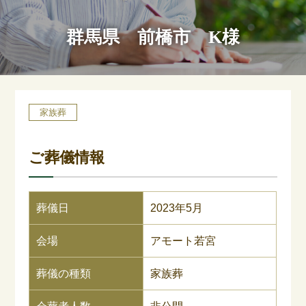
群馬県 前橋市 K様
家族葬
ご葬儀情報
葬儀日
2023年5月
会場
アモート若宮
葬儀の種類
家族葬