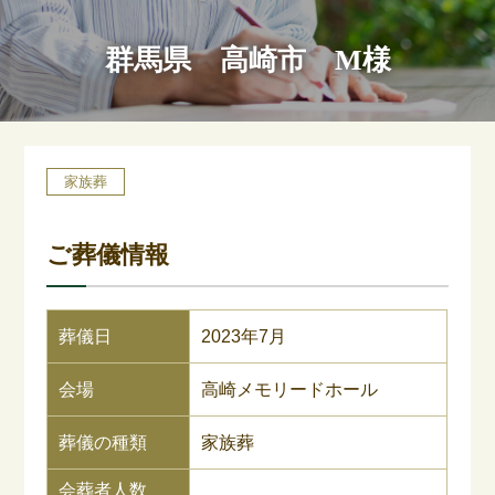
群馬県 高崎市 M様
家族葬
ご葬儀情報
葬儀日
2023年7月
会場
高崎メモリードホール
葬儀の種類
家族葬
会葬者人数