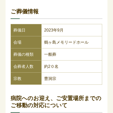
ご葬儀情報
葬儀日
2023年9月
会場
鶴ヶ島メモリードホール
葬儀の種類
一般葬
会葬者人数
約2０名
宗教
曹洞宗
病院へのお迎え、ご安置場所までの
ご移動の対応について