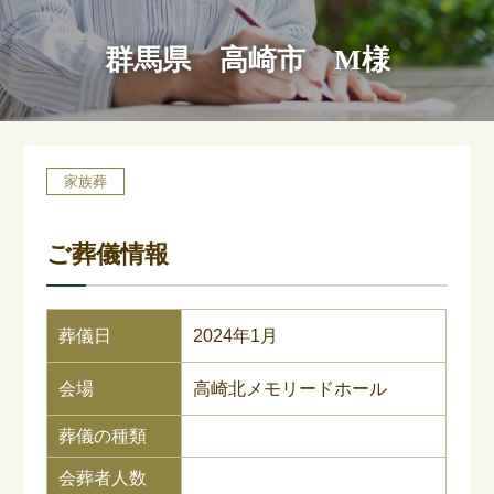
群馬県 高崎市 M様
家族葬
ご葬儀情報
葬儀日
2024年1月
会場
高崎北メモリードホール
葬儀の種類
会葬者人数