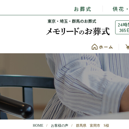
お葬式
供花
24時
365
ホーム
HOME
お客様の声
群馬県 富岡市 S様