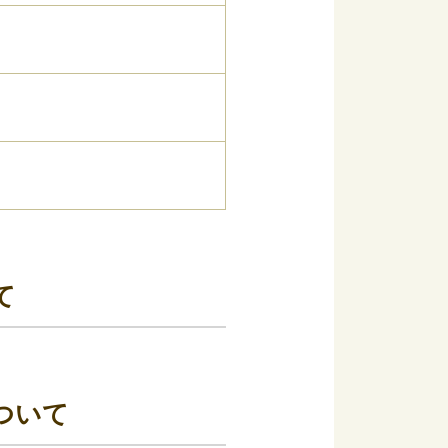
て
ついて