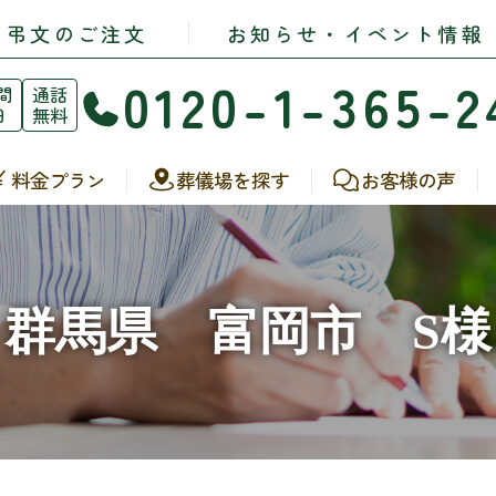
・弔文のご注文
お知らせ・イベント情報
0120-1-365-2
間
通話
日
無料
料金プラン
葬儀場を探す
お客様の声
群馬県 富岡市 S様