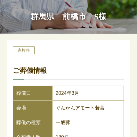
群馬県 前橋市 S様
家族葬
ご葬儀情報
葬儀日
2024年3月
会場
ぐんかんアモート若宮
葬儀の種類
一般葬