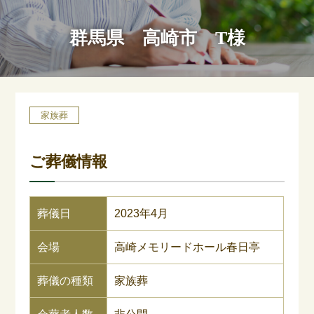
群馬県 高崎市 T様
家族葬
ご葬儀情報
葬儀日
2023年4月
会場
高崎メモリードホール春日亭
葬儀の種類
家族葬