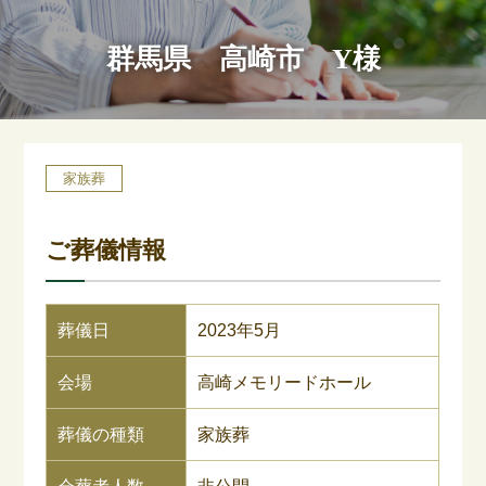
群馬県 高崎市 Y様
家族葬
ご葬儀情報
葬儀日
2023年5月
会場
高崎メモリードホール
葬儀の種類
家族葬