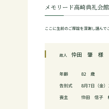
メモリード高崎典礼会館
ここに生前のご厚誼を深謝し謹んで
忰田 肇 様
故人
年齢
82 歳
告別式
8月7日（金）
喪主
忰田 信子 