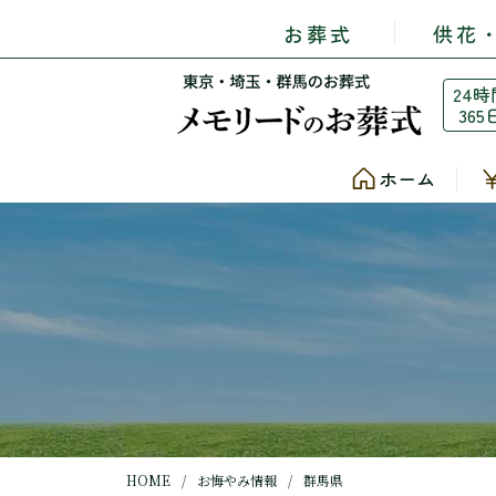
お葬式
供花
24時
365
ホーム
HOME
お悔やみ情報
群馬県