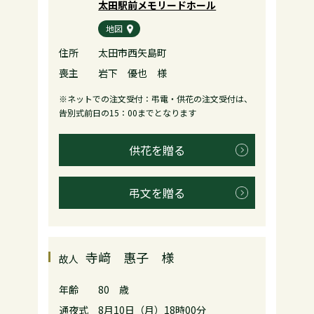
太田駅前メモリードホール
地図
住所
太田市西矢島町
喪主
岩下 優也 様
※ネットでの注文受付：弔電・供花の注文受付は、
告別式前日の15：00までとなります
供花を贈る
弔文を贈る
寺﨑 惠子 様
故人
年齢
80 歳
通夜式
8月10日（月）18時00分