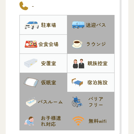
-
駐車場
送迎バス
会食会場
ラウンジ
安置室
親族控室
仮眠室
宿泊施設
バリア
バスルーム
フリー
お子様連
無料wifi
れ対応