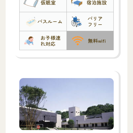
仮眠室
宿泊施設
バリア
バスルーム
フリー
お子様連
無料wifi
れ対応