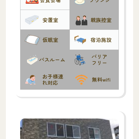
安置室
親族控室
仮眠室
宿泊施設
バリア
バスルーム
フリー
お子様連
無料wifi
れ対応