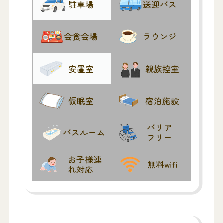
駐車場
送迎バス
会食会場
ラウンジ
安置室
親族控室
仮眠室
宿泊施設
バリア
バスルーム
フリー
お子様連
無料wifi
れ対応