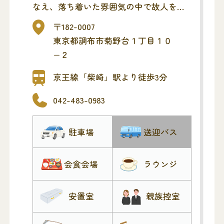
なえ、落ち着いた雰囲気の中で故人を偲
ぶことができます。遠方からご参列いた
〒182-0007
だいたご親族の方々にもゆったりとお過
東京都調布市菊野台１丁目１０
ごしいただけます。
−２
1Fと3Fに大・小ホールがあり、家族葬な
どの小規模葬から社葬のような大規模葬
京王線「柴崎」駅より徒歩3分
まで人数に合わせてお選びいただけま
042-483-0983
す。 また、スクリーン設置、故人を偲ぶ
ビデオ等の上映も可能です。
駐車場
送迎バス
調布市民葬儀取扱店・府中市聖苑葬儀取
扱店・稲城市民の葬儀取扱店・川崎市民
葬儀取扱店
会食会場
ラウンジ
安置室
親族控室