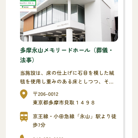
多摩永山メモリードホール（葬儀・
法事）
当施設は、床の仕上げに石目を模した絨
毯を使用し重みのある床としつつ、それ
とは対照的に天井と壁はほぼ全域を白と
〒206-0012
し、さらに間接照明を頭上に多様するこ
東京都多摩市貝取１４９８
とで、開放的で広がりのあるシンプルな
インテリアになっています。
京王線・小田急線「永山」駅より徒
また、「ホール･ロビー･お清め室」と
歩7分
「控え室･和室･ホール」の間仕切り壁を