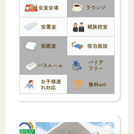
城市市民の葬儀指定取扱業者
会食会場
ラウンジ
安置室
親族控室
仮眠室
宿泊施設
バリア
バスルーム
フリー
お子様連
無料wifi
れ対応