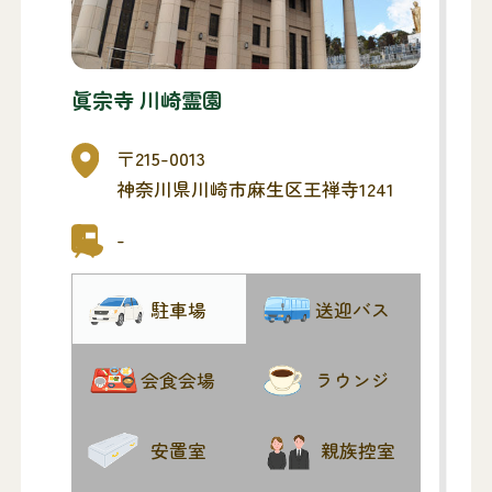
眞宗寺 川崎霊園
〒215-0013
神奈川県川崎市麻生区王禅寺1241
-
駐車場
送迎バス
会食会場
ラウンジ
安置室
親族控室