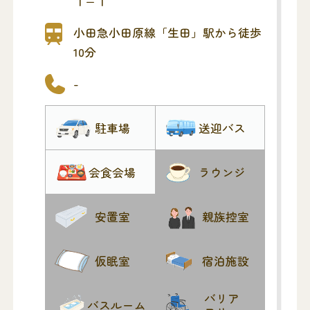
１−１
小田急小田原線「生田」駅から徒歩
10分
-
駐車場
送迎バス
会食会場
ラウンジ
安置室
親族控室
仮眠室
宿泊施設
バリア
バスルーム