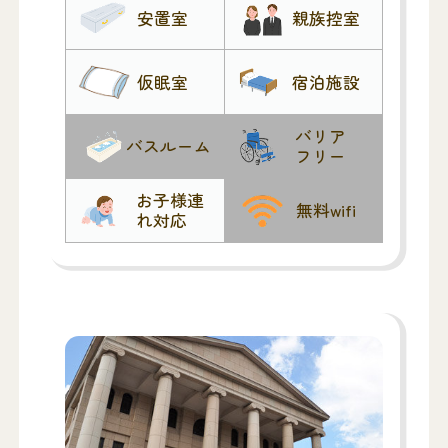
安置室
親族控室
仮眠室
宿泊施設
バリア
バスルーム
フリー
お子様連
無料wifi
れ対応