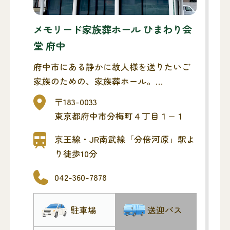
メモリード家族葬ホール ひまわり会
堂 府中
府中市にある静かに故人様を送りたいご
家族のための、家族葬ホール。
府中の森市民聖苑、立川聖苑、日野市営
〒183-0033
火葬場にも近く、南多摩斎場にもアクセ
東京都府中市分梅町４丁目１−１
スが良く便利です。
府中市にありますが、近隣の多摩市・府
京王線・JR南武線「分倍河原」駅よ
中市・多摩市・稲城市・日野市・国立
り徒歩10分
市・立川市からのアクセスも良好です。
042-360-7878
病院・警察などから直接お預かりできる
ご安置ルームです。
駐車場
送迎バス
府中市聖苑葬儀取扱店・調布市市民葬儀
取扱業者・川崎市市民葬儀取扱業者・稲