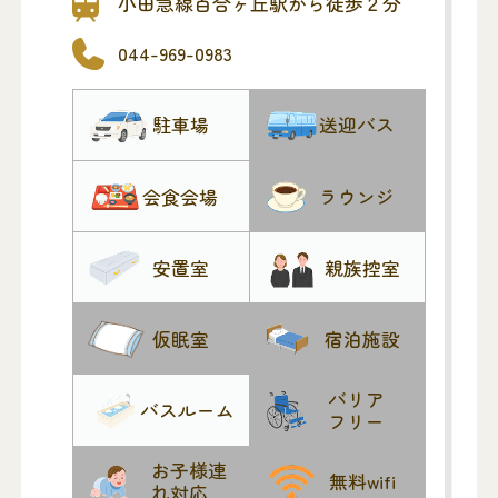
弊社だけでなく
小田急線百合ヶ丘駅から徒歩２分
どちらの葬儀社様でもご利用いただけま
044-969-0983
す。
駐車場
送迎バス
会食会場
ラウンジ
安置室
親族控室
仮眠室
宿泊施設
バリア
バスルーム
フリー
お子様連
無料wifi
れ対応