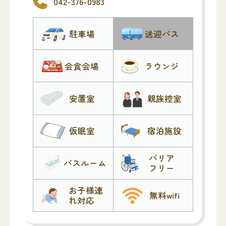
042-376-0983
可動式としました。それぞれの個別利用
はもちろん3部屋一体利用も可能になって
駐車場
送迎バス
おりご自由にお使い頂けます。
一方、メインエントランスは出入口を斜
めの木格子で囲い、光や風は通しながら
会食会場
ラウンジ
も視線は効果的に遮る方法をとっていま
す。
安置室
親族控室
故人をお見送りする場所として、どなた
でも馴染み易い空間をもつ機能的な葬祭
仮眠室
宿泊施設
施設となっています。
最寄駅からも近くアクセスの良い葬儀会
バリア
館です。
バスルーム
フリー
稲城市民の葬儀取扱店・府中市聖苑葬儀
取扱店・川崎市民葬儀取扱店（神奈川
お子様連
無料wifi
れ対応
県）