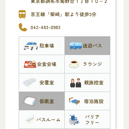
東京都調布市菊野台１丁目１０−２
とお過ごしいただけます。
家族葬などの小規模葬から一般葬まで人
京王線「柴崎」駅より徒歩3分
数に合わせて式場をセッティングいたし
042-483-0983
ます。 また、スクリーン設置、故人を偲
ぶビデオ等の上映も可能です。
駐車場
送迎バス
調布市民葬儀取扱店・府中市聖苑葬儀取
扱店・稲城市民の葬儀取扱店・川崎市民
葬儀取扱店
会食会場
ラウンジ
安置室
親族控室
仮眠室
宿泊施設
バリア
バスルーム
フリー