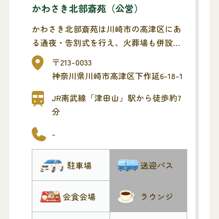
かわさき北部斎苑（公営）
かわさき北部斎苑は川崎市の高津区にあ
る通夜・告別式を行え、火葬場も併設さ
れている葬儀式場です。
〒213-0033
川崎市民の方限定でメモリード東京なら
神奈川県川崎市高津区下作延6-18-1
追加料金0円でお葬式が行えます。
JR南武線「津田山」駅から徒歩約7
分
-
駐車場
送迎バス
会食会場
ラウンジ