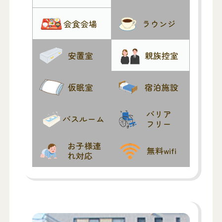
す。一階講堂には椅子80脚の用意があり
ます。ご宿泊は原則として出来ません。
会食会場
ラウンジ
当寺開創の年代は不明ですが、観音堂を
起源とすれば鎌倉時代に遡ると考えられ
安置室
親族控室
ます。そして永正（1504~1521）の頃、森
一族の菩提寺が建立され、森立寺と称し
仮眠室
宿泊施設
観音堂を保護していました。
バリア
バスルーム
フリー
お子様連
無料wifi
れ対応