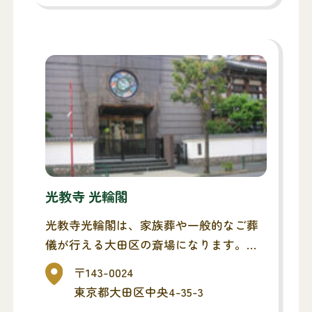
火葬時間中にご利用できます。
会葬者控室：
テーブル、椅子６４脚があります。
立食形式で８０名程度です。
通夜振るまい、火葬時間中の待合、繰上
げ初七日法要にご利用ください。
その他：
男女別更衣室、コインロッカー、コイン
式公衆電話、自動体外式除細動器などが
あります。
光教寺 光輪閣
売店と喫茶店があり、ご自由にご利用い
光教寺光輪閣は、家族葬や一般的なご葬
ただけます。
儀が行える大田区の斎場になります。お
通夜・告別式(ご葬儀)までを同斎場でと
〒143-0024
り行い、最寄りの火葬場へ移動する流れ
東京都大田区中央4-35-3
になります。また、1日1組貸切タイプな