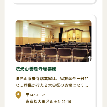
法光山善慶寺瑞雲館
法光山善慶寺瑞雲館は、家族葬や一般的
なご葬儀が行える大田区の斎場になりま
す。お通夜・告別式(ご葬儀)までを同斎
〒143-0023
場でとり行い、最寄りの火葬場へ移動す
東京都大田区山王3-22-16
る流れになります。また、1日1組貸切タ