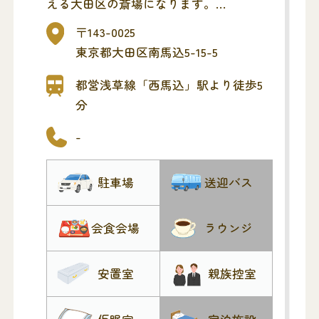
える大田区の斎場になります。
お通夜・告別式(ご葬儀)までを同斎場で
〒143-0025
とり行い、最寄りの火葬場へ移動する流
東京都大田区南馬込5-15-5
れになります。また、1日1組貸切タイプ
なので、他家と交わることなく、ゆっく
都営浅草線「西馬込」駅より徒歩5
りお見送りいただけます。
分
不動明王をご本尊に頂く真言宗の旧刹で
-
す。
法要等の際に皆様にご利用いただける客
駐車場
送迎バス
殿がございます。バリアフリー設備の
他、畳敷きの廊下、備え付けの車いすな
ど皆様にご不自由の無いよう様々な工夫
会食会場
ラウンジ
を凝らしています。当山お参りの際には
ぜひお気軽にお立ち寄りいただき、新し
安置室
親族控室
いコミュニティスペースとして存分にご
活用下さい。