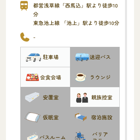
イプなので、他家と交わることなく、ゆ
都営浅草線「西馬込」駅より徒歩10
っくりお見送りいただけます。
分
【一階斎場の広さ】
東急池上線 「池上」駅より徒歩10分
敷地 44坪 建築30坪 収容人数 椅子50
-
名
【二階ホールの広さ】
駐車場
送迎バス
35坪 ベランダ併設 収容人数 椅子50名
【一般の方へ】
駐車場はありません
会食会場
ラウンジ
安置室
親族控室
仮眠室
宿泊施設
バリア
バスルーム