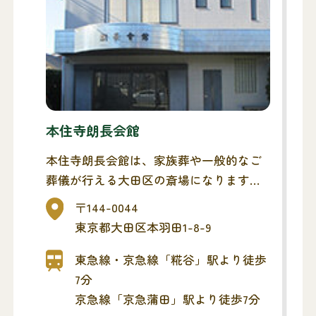
本住寺朗長会館
本住寺朗長会館は、家族葬や一般的なご
葬儀が行える大田区の斎場になります。
お通夜・告別式(ご葬儀)までを同斎場で
〒144-0044
とり行い、最寄りの火葬場へ移動する流
東京都大田区本羽田1-8-9
れになります。また、1日1組貸切タイプ
なので、他家と交わることなく、ゆっく
東急線・京急線「糀谷」駅より徒歩
りお見送りいただけます。公共交通機関
7分
より徒歩7分の立地にあり、ご参列の方に
京急線「京急蒲田」駅より徒歩7分