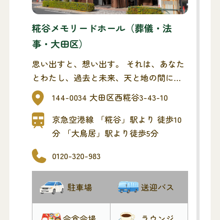
糀谷メモリードホール（葬儀・法
事・大田区）
思い出すと、想い出す。 それは、あなた
とわたし、過去と未来、天と地の間には
さんだひとときの「しおり」 洗練された
144-0034 大田区西糀谷3-43-10
都会的でモダンな空間。家族葬専用の葬
祭ホールです。 葬儀という人生の節目に
京急空港線 「糀谷」駅より 徒歩10
「しおり」として、そっと寄り添えるよ
分 「大鳥居」駅より徒歩5分
う、最期のお見送りをお手伝いさせてい
0120-320-983
ただきます。
駐車場
送迎バス
会食会場
ラウンジ