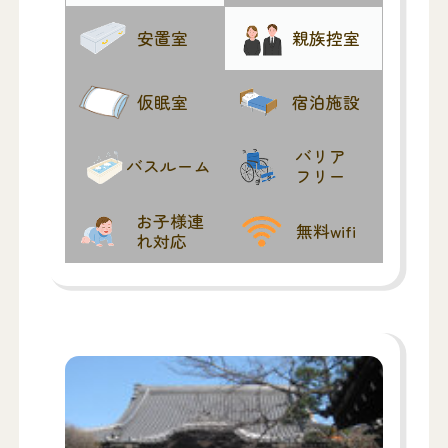
安置室
親族控室
仮眠室
宿泊施設
バリア
バスルーム
フリー
お子様連
無料wifi
れ対応