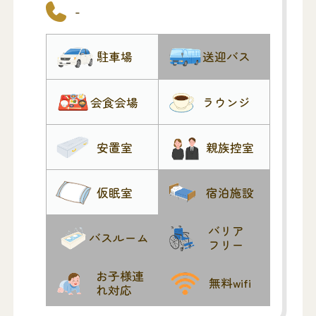
-
葬儀式場：
椅子７０脚、受付用の長机があります。
駐車場
送迎バス
祭壇その他葬儀備品はありませんのでご
用意ください。
司会用マイク、CDデッキ等の放送設備が
会食会場
ラウンジ
あります。
間仕切りを外して２つの式場を一室とし
安置室
親族控室
て広く使うことも出来ます。
面会室：
仮眠室
宿泊施設
お花入れなど最後のお別れで１０分程度
利用できます。
バリア
お焼香はできません。
バスルーム
フリー
１０名程度までの人数でご利用くださ
い。
お子様連
無料wifi
れ対応
火葬待合室：
円卓９卓、椅子５４脚があります。