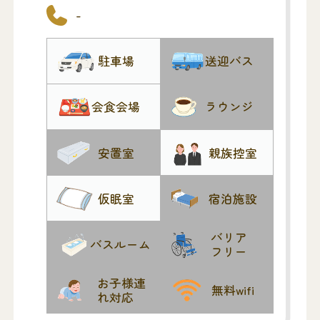
も便利な斎場です。
-
駐車場
送迎バス
会食会場
ラウンジ
安置室
親族控室
仮眠室
宿泊施設
バリア
バスルーム
フリー
お子様連
無料wifi
れ対応