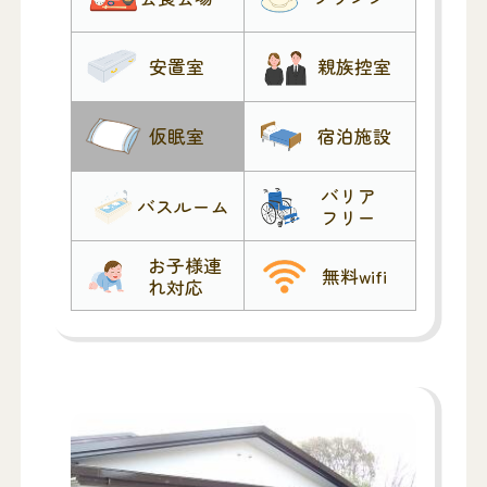
安置室
親族控室
仮眠室
宿泊施設
バリア
バスルーム
フリー
お子様連
無料wifi
れ対応