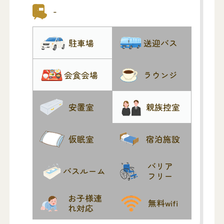
イプなので、他家と交わることなく、ゆ
-
っくりお見送りいただけます。公共交通
機関より徒歩7分の立地にあり、ご参列の
駐車場
送迎バス
方にも便利な斎場です。
【大楽寺の由緒】
会食会場
ラウンジ
開基のころ：
開基は1019年と伝えられていますが、定
安置室
親族控室
かでありません。しかし、寺の境内から
出土した板碑（供養ため石で作った碑）
により、鎌倉時代には、すでにこの地に
仮眠室
宿泊施設
寺があったと思われます。
鎌倉時代から室町時代：
バリア
バスルーム
フリー
大楽寺は極楽寺と呼ばれ寺運勢大、七堂
伽藍の整った壮麗な道場であり、現在地
お子様連
無料wifi
より２００ｍ位ほど南まで境内があった
れ対応
と伝えられています。