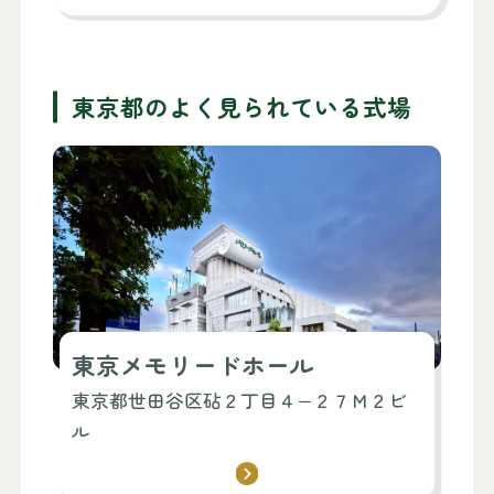
戦国時代のころ：
小田原北条氏の軍勢が闇夜の中この地を
行軍する際、寺に火を放ち道を照らして
東京都のよく見られている式場
通ったことや、徳川二代将軍秀忠が自分
の子供の健康を祈って経文一巻と朱印を
奉納し、葵の定紋の使用が認められたこ
となどが伝えられています。
戦後の大楽寺：
昭和２０年4月１５日の米軍の大空襲によ
り本堂・書院・山門・庫裏等が焼失、昭
和３０年に木造本堂が建立され、更に昭
東京メモリードホール
和４８年４月に現本堂が再建、昭和６３
年４月２９日には楼門ならびに鐘楼が、
東京都世田谷区砧２丁目４−２７Ｍ２ビ
平成６年１１月６日には蒲田不動尊が大
ル
楽寺境内に建立されました。