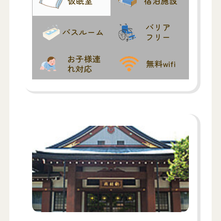
仮眠室
宿泊施設
バリア
バスルーム
フリー
お子様連
無料wifi
れ対応