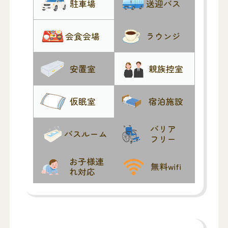
駐車場
送迎バス
会食会場
ラウンジ
安置室
親族控室
仮眠室
宿泊施設
バリア
バスルーム
フリー
お子様連
無料wifi
れ対応