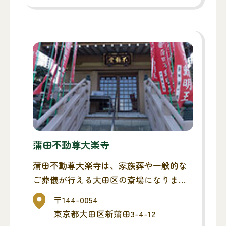
ある行いに感謝して、善慶寺に隠し墓を
建立して密かに供養しました。現在墓石
は東京都の史跡に、当時の直訴状は文化
財に指定され、善慶寺は義民六人衆の供
養顕彰の場として広く知られるようにな
りました。
蒲田不動尊大楽寺
蒲田不動尊大楽寺は、家族葬や一般的な
ご葬儀が行える大田区の斎場になりま
す。お通夜・告別式(ご葬儀)までを同斎
〒144-0054
場でとり行い、最寄りの火葬場へ移動す
東京都大田区新蒲田3-4-12
る流れになります。また、1日1組貸切タ