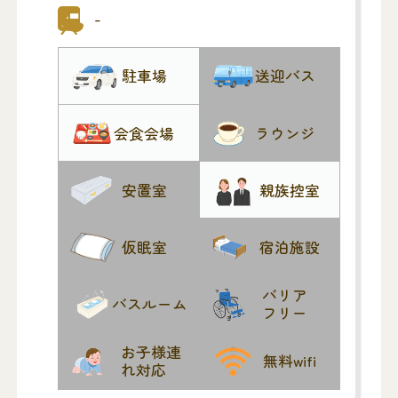
イプなので、他家と交わることなく、ゆ
-
っくりお見送りいただけます。公共交通
機関より徒歩2分の立地にあり、ご参列の
駐車場
送迎バス
方にも便利な斎場です。
法光山善慶寺は1292年に建立。以来700年
会食会場
ラウンジ
を超えて連綿と法灯が継承されている日
蓮宗の寺院です。善慶寺が一般に知られ
安置室
親族控室
るようになったのは1677年に起きた義民
六人衆事件との深いかかわりによるもの
です。圧政や飢饉に苦しむ当地の農民の
仮眠室
宿泊施設
代表6人は幕府への直訴を決意。たとえ成
功しても掟破りとして極刑を覚悟の計画
バリア
バスルーム
フリー
でしたが、実行の直前に藩主に取り押さ
えられ、六人はあえなく打ち首となって
お子様連
無料wifi
しまいました。在任の埋葬は固く禁じら
れ対応
れていた当時でしたが、村人は6人の勇気