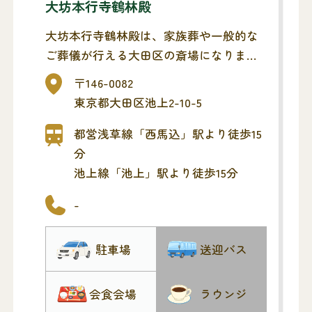
大坊本行寺鶴林殿
大坊本行寺鶴林殿は、家族葬や一般的な
ご葬儀が行える大田区の斎場になりま
す。お通夜・告別式(ご葬儀)までを同斎
〒146-0082
場でとり行い、最寄りの火葬場へ移動す
東京都大田区池上2-10-5
る流れになります。また、1日1組貸切タ
イプなので、他家と交わることなく、ゆ
都営浅草線「西馬込」駅より徒歩15
っくりお見送りいただけます。
分
【１F】
池上線「池上」駅より徒歩15分
洋間20畳、10畳、和室10畳の50名が収容
-
できます。
導師控室6畳
駐車場
送迎バス
【２F】
広間38畳、茶室12.5畳の80名が収容できま
す。
会食会場
ラウンジ