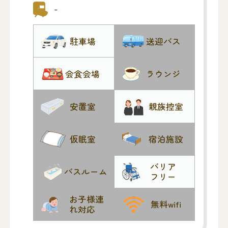
ので、他家と交わることなく、ゆっくり
-
お見送りいただけます。
【一階ホール】
駐車場
送迎バス
葬儀をはじめ各種の催し物はここで行わ
れます。音響設備完備。200名収容可能
会食会場
ラウンジ
【二階屏風の間】
80名収容可能（椅子席）、立食の場合は1
安置室
親族控室
50名程度
【三階仏壇納骨所】
一墓所として永代使用ご希望の方にお分
仮眠室
宿泊施設
けいたします。
【四階鐘楼堂梵鐘】
バリア
バスルーム
フリー
春秋彼岸・お盆・親鸞聖人報恩講などの
光教寺年中行事並びに8月15日・大晦日の
お子様連
無料wifi
除夜会の年６回つきます。
れ対応