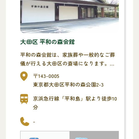
大田区 平和の森会館
平和の森会館は、家族葬や一般的なご葬
儀が行える大田区の斎場になります。敷
地内も広く、受付ができるスペースも確
〒143-0005
保してあります。
東京都大田区平和の森公園2-3
大田区民以外の方もご利用いただけま
す。
京浜急行線「平和島」駅より徒歩10
公共交通機関から徒歩10分の立地にあ
分
り、便利な斎場です。
-
詳しくはお問い合わせください。