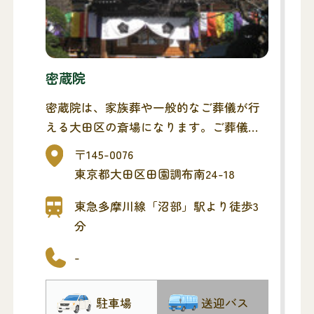
密蔵院
密蔵院は、家族葬や一般的なご葬儀が行
える大田区の斎場になります。ご葬儀ま
でを同斎場でとり行い、最寄りの火葬場
〒145-0076
へ移動する流れになります。また、1日1
東京都大田区田園調布南24-18
組貸切タイプなので、他家と交わること
なく、ゆっくりお見送りいただけます。
東急多摩川線「沼部」駅より徒歩3
公共交通機関より徒歩3分の立地にあり、
分
ご参列の方にも便利な斎場です。
-
全館冷暖房完備です。二階客殿には80名
が収容でき、厨房にはコップ・湯呑・小
駐車場
送迎バス
皿等必要と思われるものがそろっていま