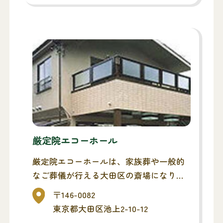
厳定院エコーホール
厳定院エコーホールは、家族葬や一般的
なご葬儀が行える大田区の斎場になりま
す。お通夜・告別式(ご葬儀)までを同斎
〒146-0082
場でとり行い、最寄りの火葬場へ移動す
東京都大田区池上2-10-12
る流れになります。また、1日1組貸切タ