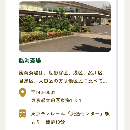
臨海斎場
臨海斎場は、世田谷区、港区、品川区、
目黒区、大田区の方は他区民に比べて安
価でご葬儀ができます。
〒143-0001
また、火葬施設が併設されていますの
東京都大田区東海1-3-1
で、お通夜・告別式(ご葬儀)から火葬ま
で移動なく行えます。
東京モノレール「流通センター」駅
葬儀式場４室、火葬炉１０基を有する公
より 徒歩10分
営斎場です。