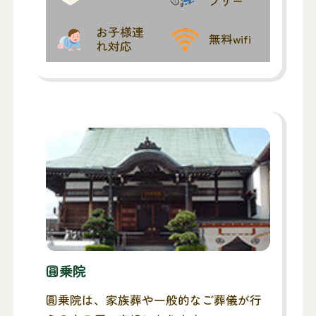
フリー
お子様連
無料wifi
れ対応
圓乗院
圓乗院は、家族葬や一般的なご葬儀が行