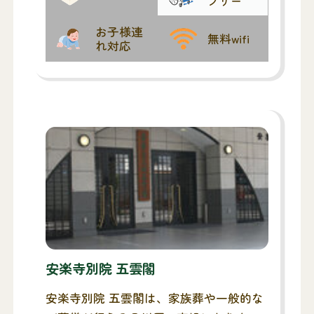
フリー
お子様連
無料wifi
れ対応
安楽寺別院 五雲閣
安楽寺別院 五雲閣は、家族葬や一般的な