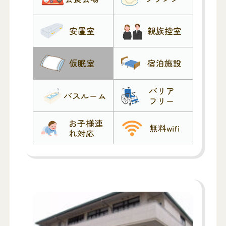
安置室
親族控室
仮眠室
宿泊施設
バリア
バスルーム
フリー
お子様連
無料wifi
れ対応