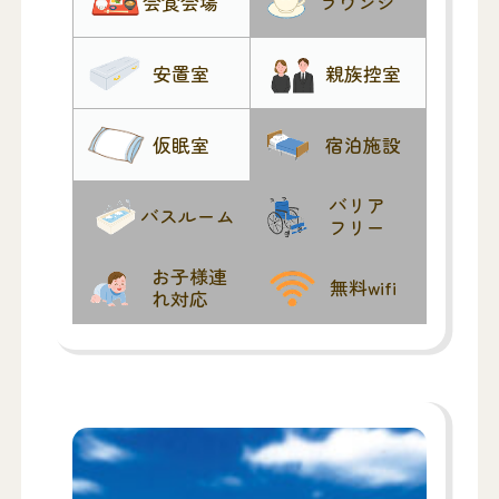
会食会場
ラウンジ
安置室
親族控室
仮眠室
宿泊施設
バリア
バスルーム
フリー
お子様連
無料wifi
れ対応