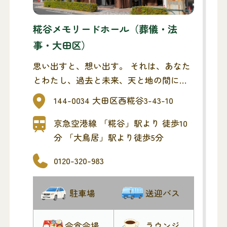
糀谷メモリードホール（葬儀・法
事・大田区）
思い出すと、想い出す。 それは、あなた
とわたし、過去と未来、天と地の間には
さんだひとときの「しおり」 洗練された
144-0034 大田区西糀谷3-43-10
都会的でモダンな空間。家族葬専用の葬
祭ホールです。 葬儀という人生の節目に
京急空港線 「糀谷」駅より 徒歩10
「しおり」として、そっと寄り添えるよ
分 「大鳥居」駅より徒歩5分
う、最期のお見送りをお手伝いさせてい
0120-320-983
ただきます。
駐車場
送迎バス
会食会場
ラウンジ