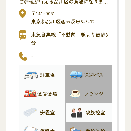
ご葬儀が行える品川区の斎場になりま
す。お通夜・告別式(ご葬儀)までを同斎
〒141-0031
場でとり行い、最寄りの火葬場へ移動す
東京都品川区西五反田5-5-12
る流れになります。
公共交通機関から徒歩3分の立地にあり、
東急目黒線「不動前」駅より徒歩3
便利な斎場です。
分
-
駐車場
送迎バス
会食会場
ラウンジ
安置室
親族控室