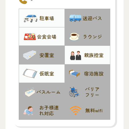
駐車場
送迎バス
会食会場
ラウンジ
安置室
親族控室
仮眠室
宿泊施設
バリア
バスルーム
フリー
お子様連
無料wifi
れ対応