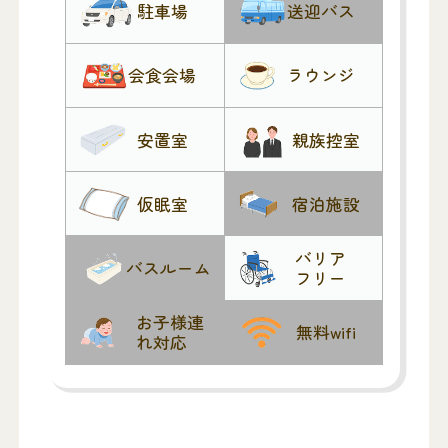
駐車場
送迎バス
会食会場
ラウンジ
安置室
親族控室
仮眠室
宿泊施設
バリア
バスルーム
フリー
お子様連
無料wifi
れ対応