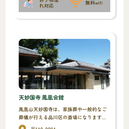
無料wifi
れ対応
天妙国寺 鳳凰会館
鳳凰山天妙国寺は、家族葬や一般的なご
葬儀が行える品川区の斎場になります。
お通夜・告別式(ご葬儀)までを同斎場で
〒140-0004