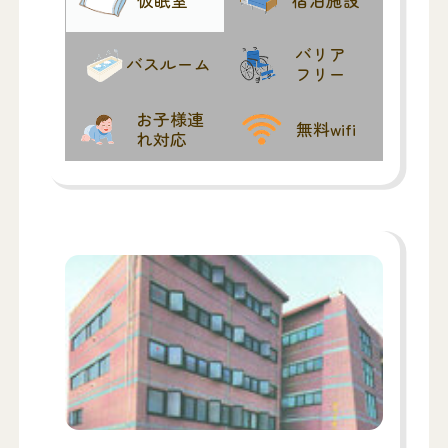
仮眠室
宿泊施設
バリア
バスルーム
フリー
お子様連
無料wifi
れ対応