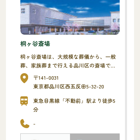
桐ヶ谷斎場
桐ヶ谷斎場は、大規模な葬儀から、一般
葬、家族葬まで行える品川区の斎場で
す。また、ご遺体のお預かり、お通夜か
〒141-0031
ら告別式、火葬、精進落としまで、ご葬
東京都品川区西五反田5-32-20
儀全般を行える総合葬祭場です。
公共交通機関から徒歩5分の立地にあり、
東急目黒線「不動前」駅より徒歩5
便利な斎場です。
分
-