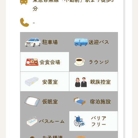
分
-
駐車場
送迎バス
会食会場
ラウンジ
安置室
親族控室
仮眠室
宿泊施設
バリア
バスルーム
フリー
お子様連