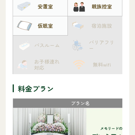
安置室
親族控室
仮眠室
宿泊施設
バリアフリ
バスルーム
ー
お子様連れ
無料wifi
対応
料金プラン