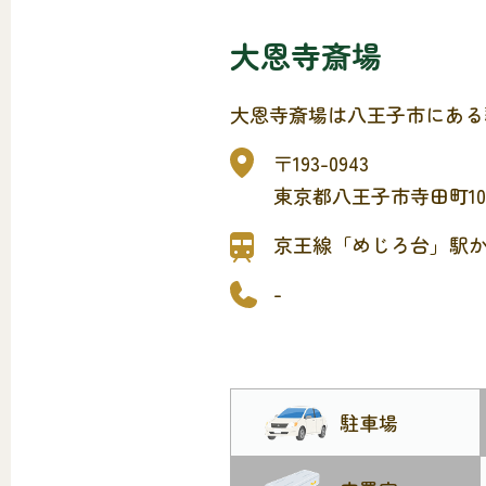
大恩寺斎場
大恩寺斎場は八王子市にある
〒193-0943
東京都八王子市寺田町10
京王線「めじろ台」駅か
-
駐車場