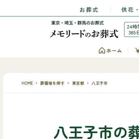
お葬式
供花
24時
365
ホーム
HOME
葬儀場を探す
東京都
八王子市
八王子市の