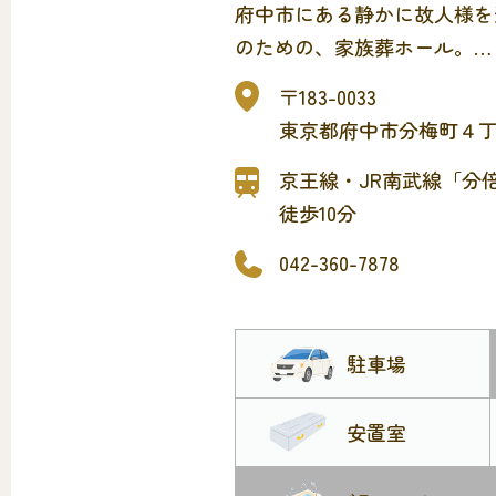
府中市にある静かに故人様を
のための、家族葬ホール。
府中の森市民聖苑、立川聖苑
〒183-0033
場にも近く、南多摩斎場にも
東京都府中市分梅町４
便利です。
府中市にありますが、近隣の
京王線・JR南武線「分
市・多摩市・稲城市・日野市
徒歩10分
市からのアクセスも良好です
042-360-7878
病院・警察などから直接お預
置ルームです。
府中市聖苑葬儀取扱店・調布
駐車場
業者・川崎市市民葬儀取扱業
の葬儀指定取扱業者
安置室