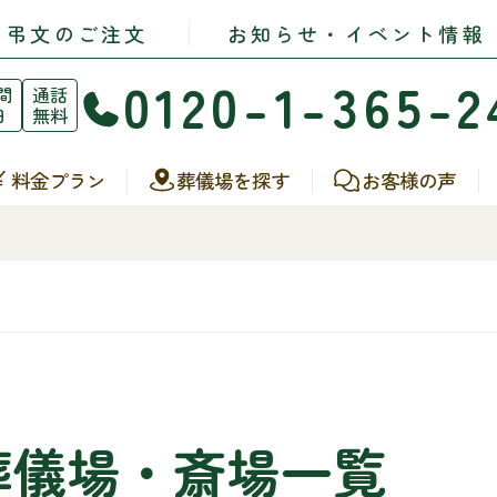
・弔文のご注文
お知らせ・イベント情報
0120-1-365-2
間
通話
日
無料
料金プラン
葬儀場を探す
お客様の声
葬儀場・斎場一覧