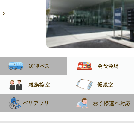
-5
送迎バス
会食会場
親族控室
仮眠室
バリアフリー
お子様連れ対応