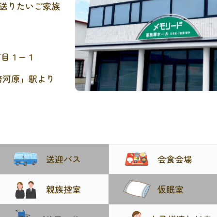
送りたいご家族
、日野市営火葬
アクセスが良く
丁目１−１
多摩市・府中
倍河原」駅より
・国立市・立川
。
かりできるご安
市市民葬儀取扱
送迎バス
会食会場
者・稲城市市民
親族控室
仮眠室