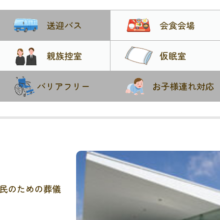
送迎バス
会食会場
親族控室
仮眠室
バリアフリー
お子様連れ対応
民のための葬儀
ん。