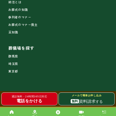
終活とは
お葬式の知識
参列者のマナー
お葬式のマナー喪主
豆知識
葬儀場を探す
群馬県
埼玉県
東京都
メールで簡単お申し込み
通話無料・24時間365日対応
電話をかける
資料請求
する
無料
サイトトップ
個人情報の取り扱い
© 2026 MEMOLEAD GROUP Corporation. All Rights Reserved.