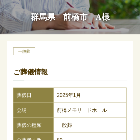
群馬県 前橋市 A様
一般葬
ご葬儀情報
葬儀日
2025年1月
会場
前橋メモリードホール
葬儀の種類
一般葬